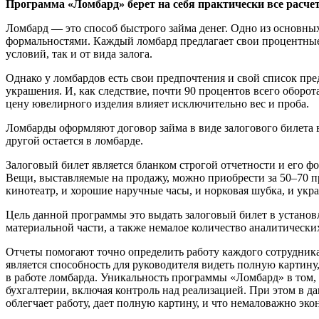
Программа «Ломбард» берет на себя практически все расчеты
Ломбард — это способ быстрого займа денег. Одно из основн
формальностями. Каждый ломбард предлагает свои процентные 
условий, так и от вида залога.
Однако у ломбардов есть свои предпочтения и свой список пр
украшения. И, как следствие, почти 90 процентов всего оборо
цену ювелирного изделия влияет исключительно вес и проба.
Ломбарды оформляют договор займа в виде залогового билета в
другой остается в ломбарде.
Залоговый билет является бланком строгой отчетности и его ф
Вещи, выставляемые на продажу, можно приобрести за 50–70 
кинотеатр, и хорошие наручные часы, и норковая шубка, и укр
Цель данной программы это выдать залоговый билет в установ
материальной части, а также немалое количество аналитических
Отчеты помогают точно определить работу каждого сотрудника
является способность для руководителя видеть полную картину,
в работе ломбарда. Уникальность программы «Ломбард» в том, ч
бухгалтерии, включая контроль над реализацией. При этом в д
облегчает работу, дает полную картину, и что немаловажно эко