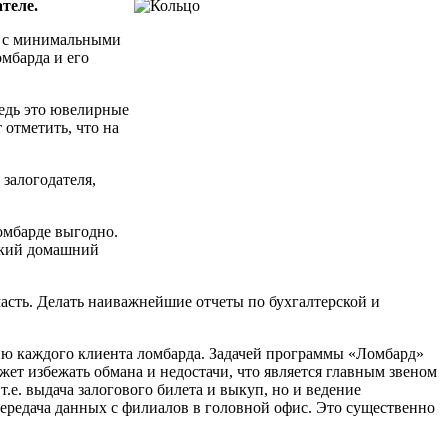
теле.
и с минимальными
мбарда и его
редь это ювелирные
 отметить, что на
залогодателя,
омбарде выгодно.
ький домашний
асть. Делать наиважнейшие отчеты по бухгалтерской и
ию каждого клиента ломбарда. Задачей программы «Ломбард»
жет избежать обмана и недостачи, что является главным звеном
.е. выдача залогового билета и выкуп, но и ведение
передача данных с филиалов в головной офис. Это существенно