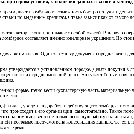
, при одном условии, заполнении данных о залоге и залогода
ых преимуществ ломбардов: возможность быстро получить деньг
ставки по выданным кредитам. Ставка зависит как от самого ло
едметов, которые они принимают с особой охотой. В первую оче
та ломбардов составляют именно ювелирные украшения. Но стоит
 двух экземплярах. Один экземпляр документа предназначен для 
орма утверждается в установленном порядке. Делать покупки в л
процентов от их среднерыночной цены. Это может быть и новен
ашения.
ленной форме, точно вести бухгалтерскую часть, материальную ч
 отчетов.
, филиала, увидеть недоработки действующего ломбарда, истор
 что происходит в его организации, самостоятельно. Также помо
то она помогает вести не только основную работу с клиентами, т
анной программе предусмотрена консолидация данных, т.е. есть 
номит время.